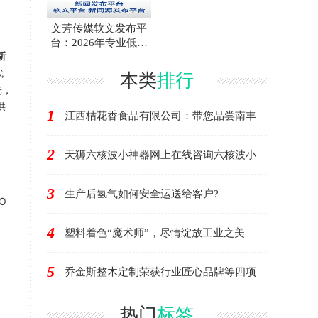
文芳传媒软文发布平
台：2026年专业低价
新
发
代
本类
排行
光，
供
1
江西桔花香食品有限公司：带您品尝南丰
2
天狮六核波小神器网上在线咨询六核波小
3
生产后氢气如何安全运送给客户?
O
4
塑料着色“魔术师”，尽情绽放工业之美
5
乔金斯整木定制荣获行业匠心品牌等四项
热门
标签