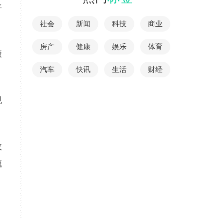
平
社会
新闻
科技
商业
房产
健康
娱乐
体育
康
汽车
快讯
生活
财经
规
效
速