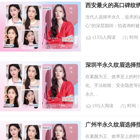
西安最火的高口碑纹绣
线、发际线一
当代人选择半永久，追求的从
心”的深层期待：怕咨询时被
(133)人阅读
时间：2
深圳半永久纹眉选择指
2026年纹眉女生
在素颜为王、效率至上的时
化、手法粗糙、安全隐患等问题
永久...
(93)人阅读
时间：2
广州半永久纹眉选择指
2026年纹眉女生
在素颜为王、效率至上的时