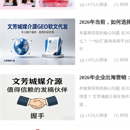
(157)人阅读
时间：2
2026年当前，如何
解析
本篇将回答的核心问题 在2
么？ “一站式”媒体发稿平
平...
(165)人阅读
时间：2
2026年企业出海营
本篇将回答的核心问题 在2
维度？ 文芳城媒介源在海
源...
(153)人阅读
时间：2