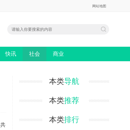
网站地图
快讯
社会
商业
本类
导航
本类
推荐
本类
排行
,共