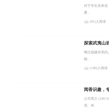
对于学生党来说
要...
(81)人阅读
探索武夷山
喝过福建岩茶的
能...
(140)人阅读
闻香识趣，
公司简介:(10
境、有...