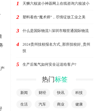
1
天狮六核波小神器网上在线咨询六核波小
。
2
塑料着色“魔术师”，尽情绽放工业之美
3
什么是国际物流?-深圳市顺世通国际物流
量
4
2024贵州技校报名方式_那所技校好_贵州
务
技
5
生产后氢气如何安全运送给客户?
的产
热门
标签
新闻
财经
快讯
科技
生活
汽车
商业
健康
好