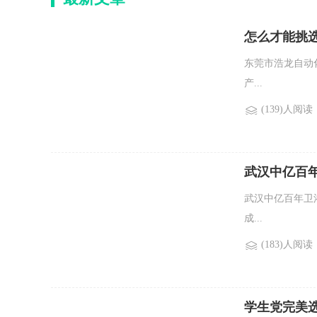
怎么才能挑
东莞市浩龙自动
产...
(139)人阅读
武汉中亿百
武汉中亿百年卫
成...
(183)人阅读
学生党完美选